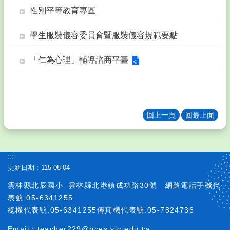
結
性別平等教育專區
北
辰
學生服裝儀容委員會暨服裝儀容規範要點
雲
端
「仁為心理」輔導諮商平臺
服
務
資
訊
回上一頁
回最上面
教
育
園
地
:::
更新日期
115-08-04
宣
導
雲林縣北辰國小
雲林縣北港鎮成功路30號
網路電話手機代
專
表號:05-6341255
區
總機代表號:05-6341255傳真機代表號:05-7824736
北
Email：teacher229@bces.ylc.edu.tw