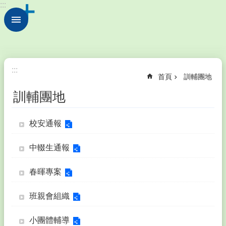
:::
跳到主要內容區塊
進
階
搜
尋
校
:::
首頁
訓輔團地
園
動
訓輔團地
態
學
校安通報
校
簡
中輟生通報
介
行
春暉專案
政
處
班親會組織
室
小團體輔導
公