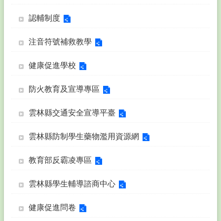
務
填
認輔制度
報
注音符號補救教學
教
學
健康促進學校
課
程
防火教育及宣導專區
校
務
雲林縣交通安全宣導平臺
e
化
雲林縣防制學生藥物濫用資源網
訓
輔
教育部反霸凌專區
團
地
雲林縣學生輔導諮商中心
其
它
健康促進問卷
連