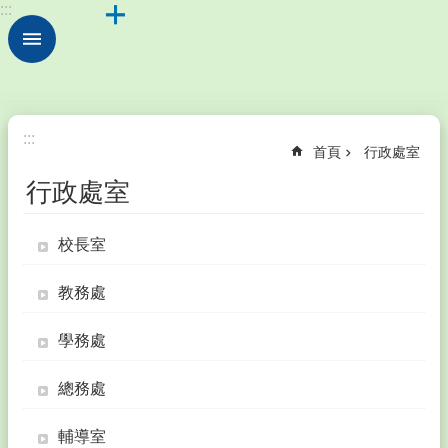
:::
跳到主要內容區塊
進
階
搜
尋
校
:::
首頁
行政處室
園
動
行政處室
態
學
校長室
校
簡
教務處
介
行
學務處
政
處
總務處
室
輔導室
公