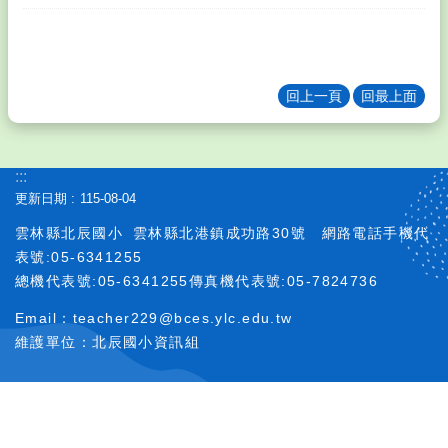
務
填
報
教
回上一頁
回最上面
學
課
程
:::
校
更新日期
115-08-04
務
雲林縣北辰國小
雲林縣北港鎮成功路30號
網路電話手機代
e
化
表號:05-6341255
總機代表號:05-6341255傳真機代表號:05-7824736
訓
輔
Email：teacher229@bces.ylc.edu.tw
團
維護單位：北辰國小資訊組
地
其
它
連