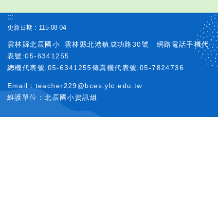
務
:::
填
報
更新日期
115-08-04
雲林縣北辰國小
雲林縣北港鎮成功路30號
網路電話手機代
教
學
表號:05-6341255
課
總機代表號:05-6341255傳真機代表號:05-7824736
程
Email：teacher229@bces.ylc.edu.tw
校
維護單位：北辰國小資訊組
務
e
化
訓
輔
團
地
其
它
連