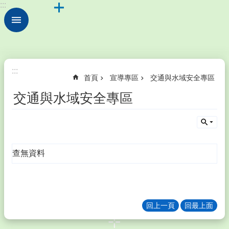
:::
跳到主要內容區塊
進
階
搜
尋
校
:::
首頁
宣導專區
交通與水域安全專區
園
動
交通與水域安全專區
態
學
校
簡
查無資料
介
行
政
處
室
回上一頁
回最上面
公