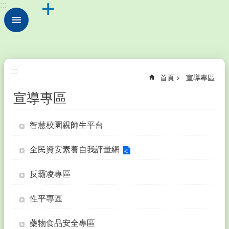
:::
跳到主要內容區塊
進
階
搜
尋
校
:::
首頁
宣導專區
園
動
宣導專區
態
學
智慧校園親師生平台
校
簡
全民資安素養自我評量網
介
行
反霸凌專區
政
處
性平專區
室
藥物食品安全專區
公