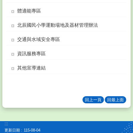
務
填
體適能專區
報
北辰國民小學運動場地及器材管理辦法
教
學
交通與水域安全專區
課
程
資訊服務專區
校
務
其他宣導連結
e
化
訓
輔
團
回上一頁
回最上面
地
其
它
:::
連
更新日期
115-08-04