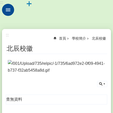
:::
跳到主要內容區塊
進
階
搜
尋
校
:::
首頁
學校簡介
北辰校徽
園
動
北辰校徽
態
學
校
簡
介
行
政
處
查無資料
室
公