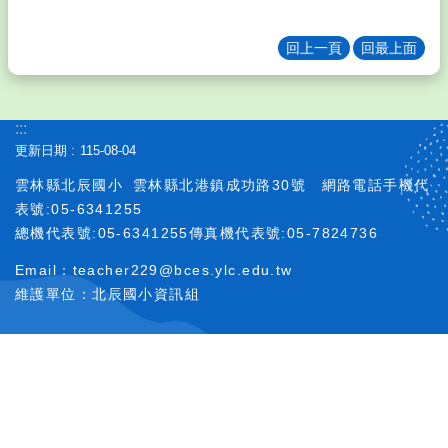
務
填
回上一頁
回最上面
報
教
學
:::
課
更新日期
115-08-04
程
雲林縣北辰國小
雲林縣北港鎮成功路30號
網路電話手機代
校
表號:05-6341255
務
總機代表號:05-6341255傳真機代表號:05-7824736
e
化
Email：teacher229@bces.ylc.edu.tw
訓
維護單位：北辰國小資訊組
輔
團
地
其
它
連