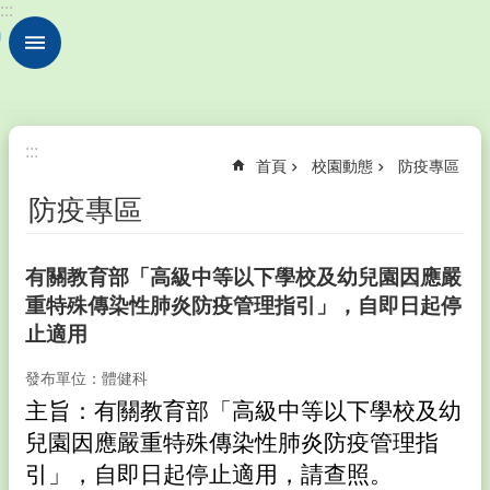
:::
跳到主要內容區塊
進
階
搜
尋
校
:::
首頁
校園動態
防疫專區
園
動
防疫專區
態
學
有關教育部「高級中等以下學校及幼兒園因應嚴
校
重特殊傳染性肺炎防疫管理指引」，自即日起停
簡
介
止適用
行
發布單位：體健科
政
主旨：
有關教育部「高級中等以下學校及幼
處
兒園因應嚴重特殊傳染性肺炎防疫管理指
室
引」，自即日起停止適用，請查照。
公