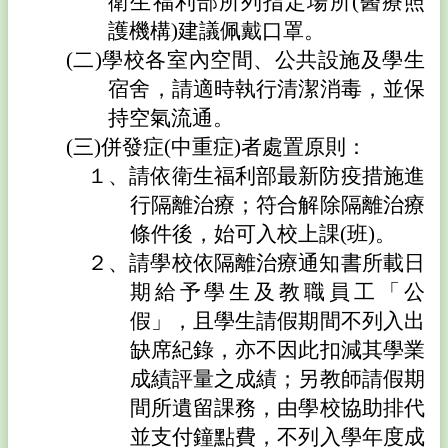
衛生福利部所列指定場所(醫療照
結
護機構)建議佩戴口罩。
北
(二)
學校各室內空間、公共設施及學生
辰
宿舍，請適時執行清潔消毒，並保
雲
端
持空氣流通。
服
(三)
併發症(中重症)者處置原則：
務
１、
請依衛生福利部最新防疫措施進
資
行隔離治療；符合解除隔離治療
訊
條件後，始可入校上課(班)。
教
育
２、
請學校依隔離治療通知書所載日
園
期給予學生及教職員工「公
地
假」，且學生請假期間不列入出
宣
缺席紀錄，亦不因此扣減其學業
導
專
成績評量之成績；另教師請假期
區
間所遺留課務，由學校協助排代
北
並支付鐘點費，不列入學年度成