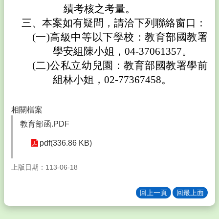
辰
績考核之考量。
國
三、
本案如有疑問，請洽下列聯絡窗口：
小
課
(一)
高級中等以下學校：教育部國教署
程
學安組陳小姐，04-37061357。
總
(二)
公私立幼兒園：教育部國教署學前
體
計
組林小姐，02-77367458。
畫
網
站
相關檔案
教育部函.PDF
雲
林
pdf(336.86 KB)
縣
學
生
上版日期：113-06-18
停
卡/
回上一頁
回最上面
申
辦/
查