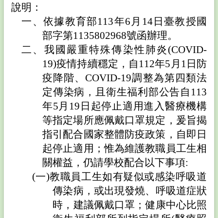
說明：
務
填
一、
依據教育部113年6月14日臺教授國
報
部字第1135802968號函辦理。
教
二、
我國嚴重特殊傳染性肺炎(COVID-
學
19)疫情持續穩定，自112年5月1日防
課
程
疫降階、COVID-19調整為第四類法
定傳染病，且衛生福利部公告自113
校
年5月19日起停止適用進入醫療機構
務
e
等指定場所應佩戴口罩規定，爰旨揭
化
指引配合國家整體防疫政策，自即日
訓
起停止適用；惟為維護教職員工生相
輔
關權益，仍請學校配合以下事項:
團
地
(一)
教職員工生如有疑似或感染呼吸道
傳染病，或出現發燒、呼吸道症狀
其
它
時，建議佩戴口罩；健康中心比照
連